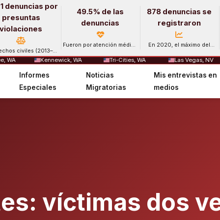
1 denuncias por
49.5% de las
878 denuncias se
presuntas
denuncias
registraron
violaciones
Fueron por atención médica
En 2020, el máximo del
echos civiles (2013–
y salud mental.
período.
2024).
e, WA
Kennewick, WA
Tri-Cities, WA
Las Vegas, NV
Informes
Noticias
Mis entrevistas en
Especiales
Migratorias
medios
es: víctimas dos v