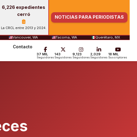
6,226 expedientes
cerró
NOTICIAS PARA PERIODISTAS
La CRCL entre 2013 y 2024.
Vancouver, WA
Tacoma, WA
Querétaro, MX
Contacto
37 MIL
143
9,123
2,029
18 MIL
Seguidores
Seguidores
Seguidores
Seguidores
Suscriptores
eces