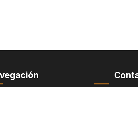
vegación
Cont
(509) 9
 el abogado Héctor Quiroga
cios
tes y Datos
info@abogad
mes Especiales
ias Migratorias