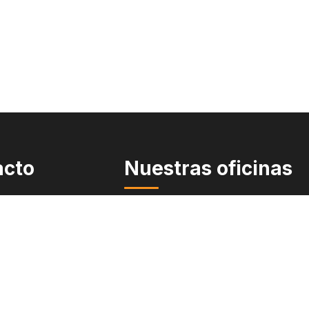
acto
Nuestras oficinas
Quiroga Law Office
PLLC
27-3840
Spokane, WA
oquiroga.com
Wenatchee, WA
Kennewick, WA