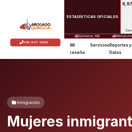
6,97
ESTADÍSTICAS OFICIALES
Der
Spokane, WA
Wenatche
Mi
Servicios
Reportes y
reseña
Datos
Inmigración
Mujeres inmigrant