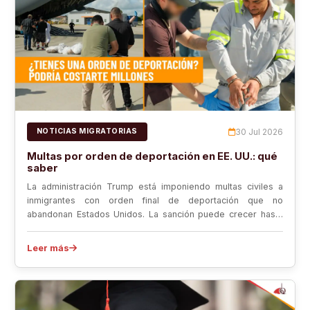
30 Jul 2026
NOTICIAS MIGRATORIAS
Multas por orden de deportación en EE. UU.: qué
saber
La administración Trump está imponiendo multas civiles a
inmigrantes con orden final de deportación que no
abandonan Estados Unidos. La sanción puede crecer hasta
998 dólares por día y generar deudas millonarias. Un
abogado de inmigración puede revisar el caso, evaluar
Leer más
recursos y frenar el cobro si aún hay opciones legales.