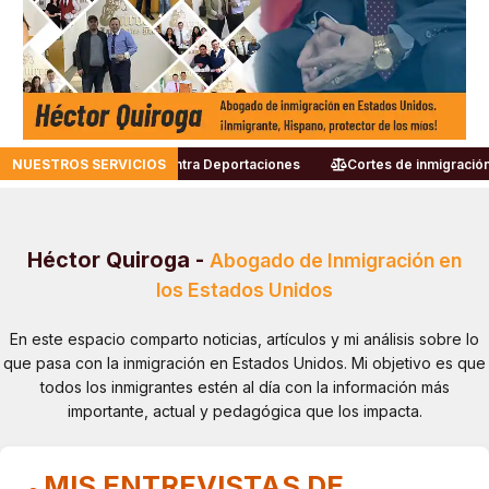
contra Deportaciones
NUESTROS SERVICIOS
Cortes de inmigración
Habeas Corpus
Héctor Quiroga
-
Abogado de Inmigración en
los Estados Unidos
En este espacio comparto noticias, artículos y mi análisis sobre lo
que pasa con la inmigración en Estados Unidos. Mi objetivo es que
todos los inmigrantes estén al día con la información más
importante, actual y pedagógica que los impacta.
MIS ENTREVISTAS DE