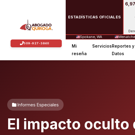
6,97
ESTADÍSTICAS OFICIALES
Der
Spokane, WA
Wenatche
Mi
Servicios
Reportes y
reseña
Datos
Informes Especiales
El impacto oculto 