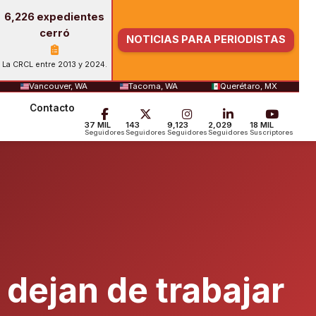
6,226 expedientes
cerró
NOTICIAS PARA PERIODISTAS
La CRCL entre 2013 y 2024.
Vancouver, WA
Tacoma, WA
Querétaro, MX
Contacto
37 MIL
143
9,123
2,029
18 MIL
Seguidores
Seguidores
Seguidores
Seguidores
Suscriptores
 dejan de trabajar