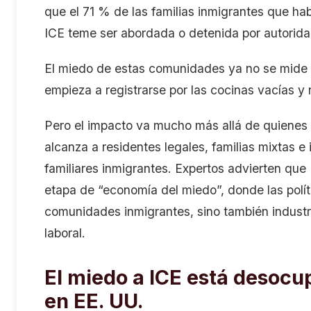
que
el
71
% de las familias inmigrantes
que ha
ICE teme ser abordada o detenida por autorida
El miedo
de estas comunidades
ya no se
mide
empieza a r
egistrarse por las
cocinas vacías
y
Pero el impacto va mucho más allá de quienes 
alcanza a residentes legales, familias mixtas 
familiares inmigrantes. Expertos advierten qu
etapa
de
“economía del miedo”, donde las polít
comunidades inmigrantes, sino también indust
laboral.
El miedo a ICE está
desocu
en EE. UU
.