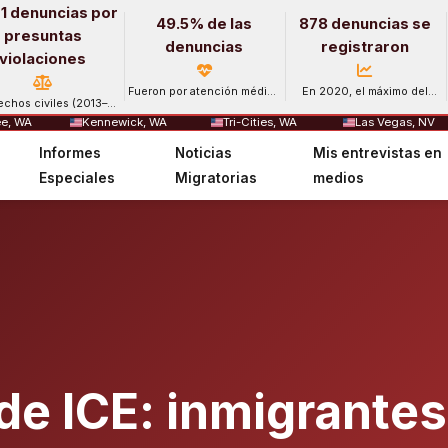
1 denuncias por
49.5% de las
878 denuncias se
presuntas
denuncias
registraron
violaciones
Fueron por atención médica
En 2020, el máximo del
echos civiles (2013–
y salud mental.
período.
2024).
e, WA
Kennewick, WA
Tri-Cities, WA
Las Vegas, NV
Informes
Noticias
Mis entrevistas en
Especiales
Migratorias
medios
de ICE: inmigrantes