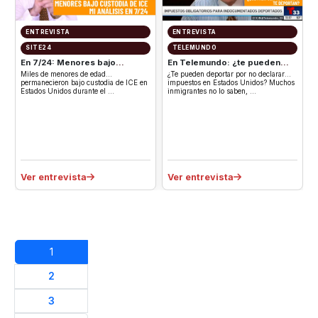
ENTREVISTA
ENTREVISTA
SITE24
TELEMUNDO
En 7/24: Menores bajo
En Telemundo: ¿te pueden
custodia de ICE
deportar por no declarar
Miles de menores de edad
¿Te pueden deportar por no declarar
impuestos?
permanecieron bajo custodia de ICE en
impuestos en Estados Unidos? Muchos
Estados Unidos durante el …
inmigrantes no lo saben, …
Ver entrevista
Ver entrevista
1
2
3