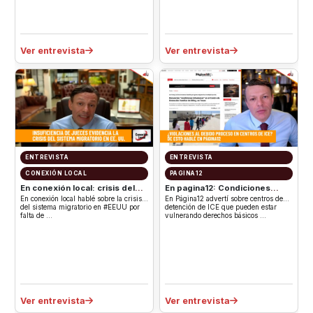
Ver entrevista
Ver entrevista
ENTREVISTA
ENTREVISTA
CONEXIÓN LOCAL
PAGINA12
En conexión local: crisis del
En pagina12: Condiciones
sistema migratorio en EEUU
inhumanas en centros de
En conexión local hablé sobre la crisis
En Página12 advertí sobre centros de
por falta de jueces
detención
del sistema migratorio en #EEUU por
detención de ICE que pueden estar
falta de …
vulnerando derechos básicos …
Ver entrevista
Ver entrevista