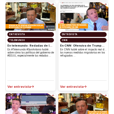
ENTREVISTA
ENTREVISTA
TELEMUNDO
CNN
En telemundo: Redadas de ICE
En CNN: Ofensiva de Trump
generan deserción escolar
contra refugiados
En #Telemundo #SanAntonio hablé
En CNN hablé sobre el impacto real de
sobre cómo las políticas del gobierno de
las nuevas medidas migratorias en los
#EEUU, especialmente las redadas …
refugiados …
Ver entrevista
Ver entrevista