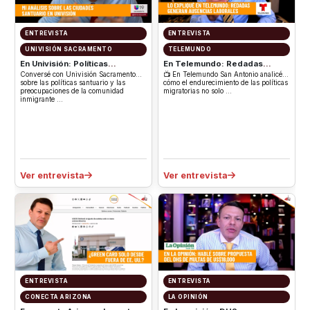
ENTREVISTA
ENTREVISTA
UNIVISIÓN SACRAMENTO
TELEMUNDO
En Univisión: Políticas
En Telemundo: Redadas
santuario y las
generan ausentismo
Conversé con Univisión Sacramento
📺 En Telemundo San Antonio analicé
preocupaciones de la
sobre las políticas santuario y las
cómo el endurecimiento de las políticas
preocupaciones de la comunidad
migratorias no solo …
comunidad inmigrante
inmigrante …
Ver entrevista
Ver entrevista
ENTREVISTA
ENTREVISTA
CONECTA ARIZONA
LA OPINIÓN