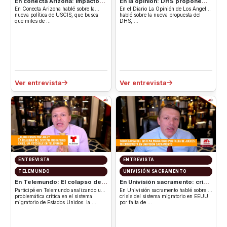
En conecta Arizona: Impacto
En la opinión: DHS propone
de la nueva política sobre
multas de hasta $18,000 a
En Conecta Arizona hablé sobre la
En el Diario La Opinión de Los Ángeles
Green Card de USCIS en
inmigrantes
nueva política de USCIS, que busca
hablé sobre la nueva propuesta del
que miles de …
DHS, …
inmigrantes
Ver entrevista
Ver entrevista
ENTREVISTA
ENTREVISTA
TELEMUNDO
UNIVISIÓN SACRAMENTO
En Telemundo: El colapso del
En Univisión sacramento: crisis
sistema migratorio por falta de
del sistema migratorio en EEUU
Participé en Telemundo analizando una
En Univisión sacramento hablé sobre la
jueces.
por falta de jueces
problemática crítica en el sistema
crisis del sistema migratorio en EEUU
migratorio de Estados Unidos: la …
por falta de …