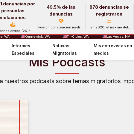
1 denuncias por
49.5% de las
878 denuncias se
presuntas
denuncias
registraron
violaciones
Fueron por atención médica
En 2020, el máximo del
echos civiles (2013–
y salud mental.
período.
2024).
e, WA
Kennewick, WA
Tri-Cities, WA
Las Vegas, NV
Informes
Noticias
Mis entrevistas en
Especiales
Migratorias
medios
Mis Podcasts
 nuestros podcasts sobre temas migratorios imp