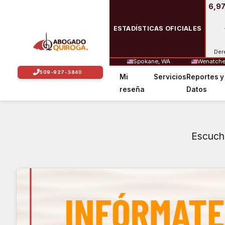
6,97
ESTADÍSTICAS OFICIALES
Der
Spokane, WA
Wenatche
Mi
Servicios
Reportes y
reseña
Datos
Escucha