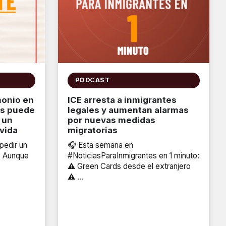
PODCAST
monio en
ICE arresta a inmigrantes
as puede
legales y aumentan alarmas
 un
por nuevas medidas
vida
migratorias
pedir un
🎧 Esta semana en
? Aunque
#NoticiasParaInmigrantes en 1 minuto:
⚠️ Green Cards desde el extranjero
⚠️ …