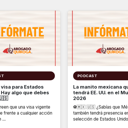
ST
PODCAST
 visa para Estados
La manito mexicana q
 Hay algo que debes
tendrá EE. UU. en el M
🇸
2026
een que una visa vigente
⚽🇲🇽 🇺🇸 ¿Sabías que Mé
e frente a cualquier acción
también tendrá presencia en
n …
selección de Estados Unid