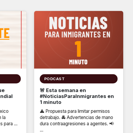
PODCAST
ue
🚨 Esta semana en
undial
#NoticiasParaInmigrantes en
1 minuto
xico
⚠️ Propuesta para limitar permisos
 la
detrabajo. 🚔 Advertencias de mano
os para …
dura contraagresiones a agentes. 📢
…