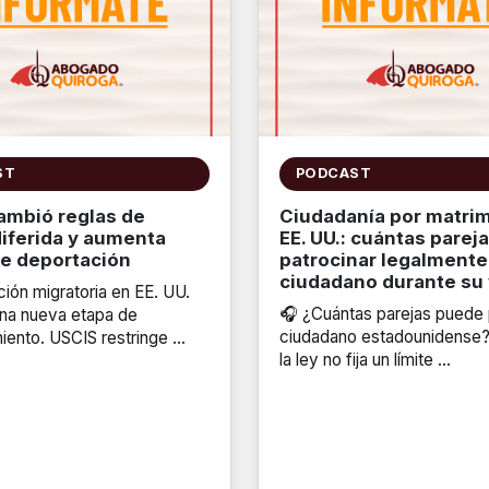
ST
PODCAST
ambió reglas de
Ciudadanía por matri
diferida y aumenta
EE. UU.: cuántas parej
de deportación
patrocinar legalmente
ciudadano durante su 
ión migratoria en EE. UU.
🎧 ¿Cuántas parejas puede 
una nueva etapa de
ciudadano estadounidense
iento. USCIS restringe …
la ley no fija un límite …