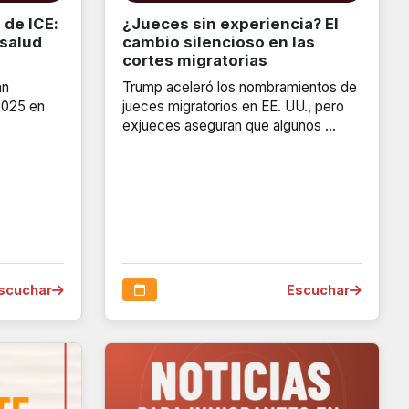
 de ICE:
¿Jueces sin experiencia? El
 salud
cambio silencioso en las
cortes migratorias
an
Trump aceleró los nombramientos de
2025 en
jueces migratorios en EE. UU., pero
exjueces aseguran que algunos …
scuchar
Escuchar