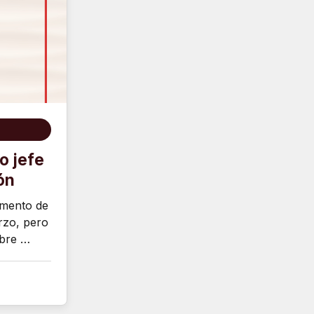
o jefe
ón
amento de
rzo, pero
obre …