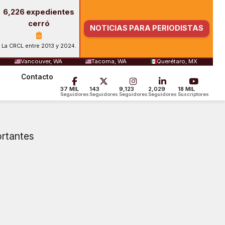
6,226 expedientes
cerró
NOTICIAS PARA PERIODISTAS
La CRCL entre 2013 y 2024.
Vancouver, WA
Tacoma, WA
Querétaro, MX
Contacto
37 MIL
143
9,123
2,029
18 MIL
Seguidores
Seguidores
Seguidores
Seguidores
Suscriptores
ortantes