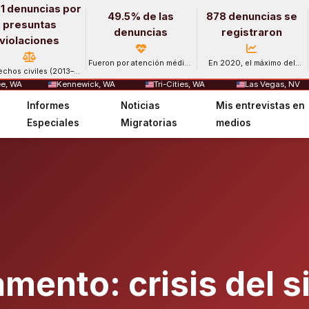
1 denuncias por
49.5% de las
878 denuncias se
presuntas
denuncias
registraron
violaciones
Fueron por atención médica
En 2020, el máximo del
echos civiles (2013–
y salud mental.
período.
2024).
e, WA
Kennewick, WA
Tri-Cities, WA
Las Vegas, NV
Informes
Noticias
Mis entrevistas en
Especiales
Migratorias
medios
amento: crisis del 