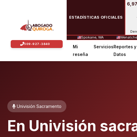
6,97
ESTADÍSTICAS OFICIALES
Der
Spokane, WA
Wenatche
Mi
Servicios
Reportes y
reseña
Datos
Univisión Sacramento
En Univisión sacr