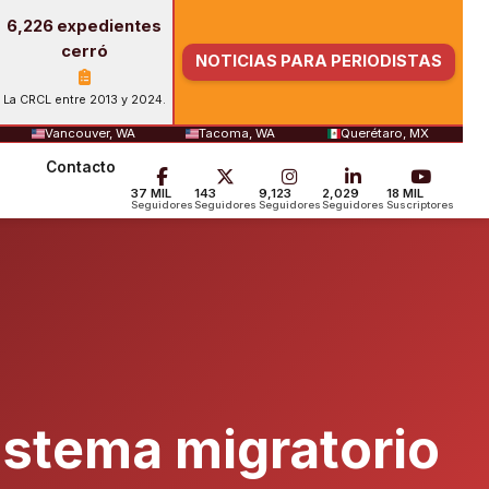
6,226 expedientes
cerró
NOTICIAS PARA PERIODISTAS
La CRCL entre 2013 y 2024.
Vancouver, WA
Tacoma, WA
Querétaro, MX
Contacto
37 MIL
143
9,123
2,029
18 MIL
Seguidores
Seguidores
Seguidores
Seguidores
Suscriptores
sistema migratorio