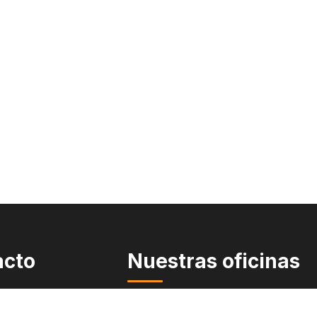
acto
Nuestras oficinas
Quiroga Law Office
PLLC