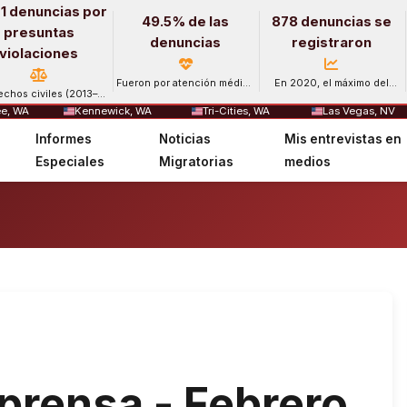
1 denuncias por
49.5% de las
878 denuncias se
presuntas
denuncias
registraron
violaciones
Fueron por atención médica
En 2020, el máximo del
echos civiles (2013–
y salud mental.
período.
2024).
e, WA
Kennewick, WA
Tri-Cities, WA
Las Vegas, NV
Informes
Noticias
Mis entrevistas en
sa - Febrero …
Especiales
Migratorias
medios
rensa - Febrero