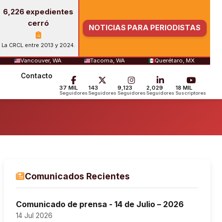
6,226 expedientes
cerró
NOTICIAS PARA PERIODISTAS
La CRCL entre 2013 y 2024.
Vancouver, WA
Tacoma, WA
Querétaro, MX
Contacto
37 MIL
143
9,123
2,029
18 MIL
Seguidores
Seguidores
Seguidores
Seguidores
Suscriptores
Comunicados Recientes
Comunicado de prensa - 14 de Julio – 2026
14 Jul 2026