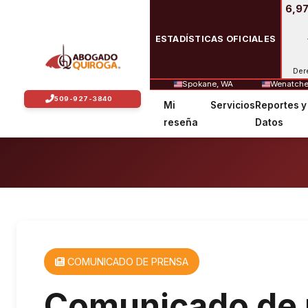
6,97
ESTADÍSTICAS OFICIALES
Der
Spokane, WA
Wenatche
Mi
Servicios
Reportes y
Inicio
Comunicados de Prensa
Comunicado de pren
reseña
Datos
COMUNICADO DE PRENSA
Comunicado de p