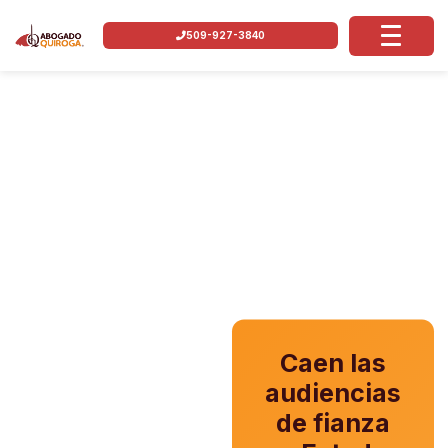
509-927-3840
Caen las
audiencias
de fianza