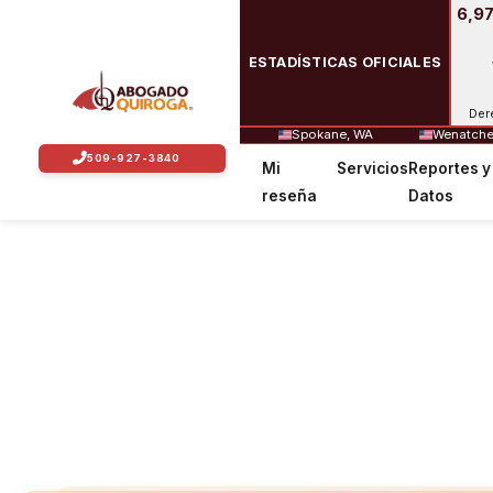
6,97
ESTADÍSTICAS OFICIALES
Der
Spokane, WA
Wenatche
Mi
Servicios
Reportes y
reseña
Datos