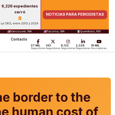
6,226 expedientes
cerró
NOTICIAS PARA PERIODISTAS
La CRCL entre 2013 y 2024.
Vancouver, WA
Tacoma, WA
Querétaro, MX
Contacto
37 MIL
143
9,123
2,029
18 MIL
Seguidores
Seguidores
Seguidores
Seguidores
Suscriptores
e border to the
the human cost of