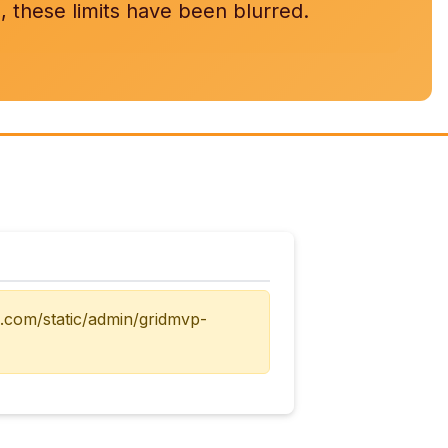
, these limits have been blurred.
a.com/static/admin/gridmvp-