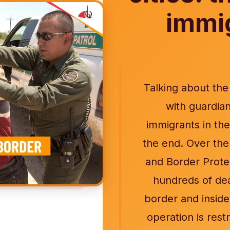
immig
Talking about th
with guardian
immigrants in th
the end. Over the
and Border Prote
hundreds of dea
border and inside
operation is rest