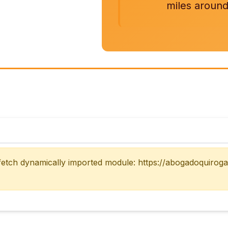
miles around
 fetch dynamically imported module: https://abogadoquirog