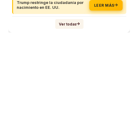
Trump restringe la ciudadanía por
LEER MÁS
nacimiento en EE. UU.
Ver todas
acto
Nuestras oficinas
Quiroga Law Office
PLLC
27-3840
Spokane, WA
oquiroga.com
Wenatchee, WA