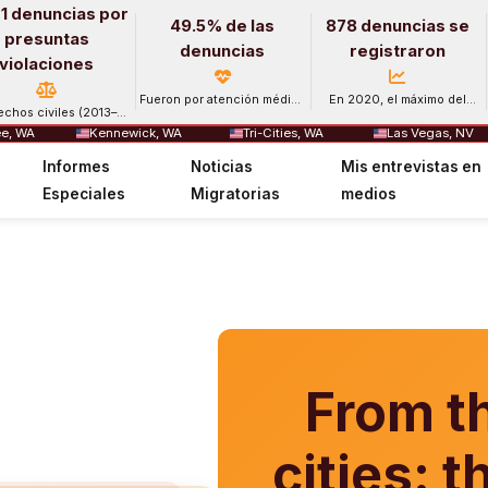
1 denuncias por
49.5% de las
878 denuncias se
presuntas
denuncias
registraron
violaciones
Fueron por atención médica
En 2020, el máximo del
echos civiles (2013–
y salud mental.
período.
2024).
e, WA
Kennewick, WA
Tri-Cities, WA
Las Vegas, NV
Informes
Noticias
Mis entrevistas en
Especiales
Migratorias
medios
From th
cities: 