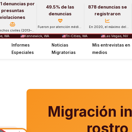
1 denuncias por
49.5% de las
878 denuncias se
presuntas
denuncias
registraron
violaciones
Fueron por atención médica
En 2020, el máximo del
echos civiles (2013–
y salud mental.
período.
2024).
e, WA
Kennewick, WA
Tri-Cities, WA
Las Vegas, NV
Informes
Noticias
Mis entrevistas en
Especiales
Migratorias
medios
Migración i
rostro