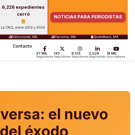
6,226 expedientes
cerró
NOTICIAS PARA PERIODISTAS
La CRCL entre 2013 y 2024.
Vancouver, WA
Tacoma, WA
Querétaro, MX
Contacto
37 MIL
143
9,123
2,029
18 MIL
Seguidores
Seguidores
Seguidores
Seguidores
Suscriptores
nversa: el nuevo
 del éxodo