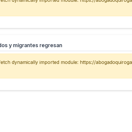
 fetch dynamically imported module: https://abogadoquirog
ados y migrantes regresan
 fetch dynamically imported module: https://abogadoquirog