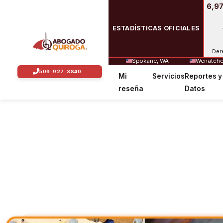
6,97
ESTADÍSTICAS OFICIALES
Der
Spokane, WA
Wenatche
Mi
Servicios
Reportes y
reseña
Datos