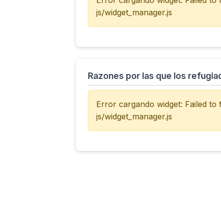
Error cargando widget: Failed to
js/widget_manager.js
Razones por las que los refugi
Error cargando widget: Failed to
js/widget_manager.js