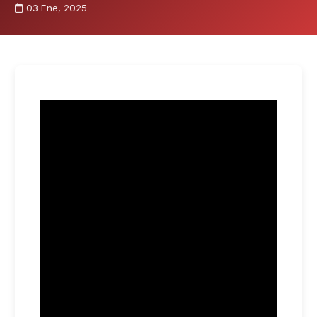
03 Ene, 2025
El 3 de enero, Héctor habló en CNN sobre
los cambios anunciados por USCIS para las
visas de trabajo H-1B y H-2B a partir del 17
de enero.