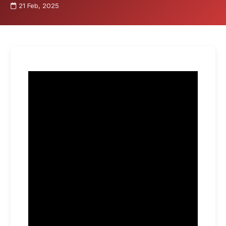
21 Feb, 2025
El 21 de febrero, en Conecta Arizona,
Héctor compartió su opinión sobre los
cambios migratorios de Donald Trump en su
primer mes en la Casa Blanca.