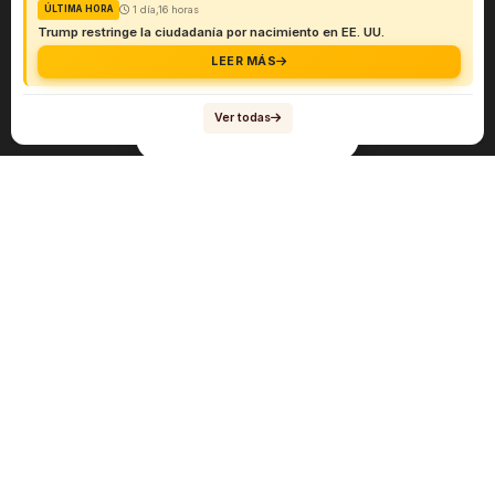
1 día,16 horas
ÚLTIMA HORA
Trump restringe la ciudadanía por nacimiento en EE. UU.
LEER MÁS
Ver todas
Navegación
Sobre el abogado Héctor Quiroga
Servicios
Reportes y Datos
Informes Especiales
Noticias Migratorias
Abogado Héctor Quiroga en Medios
Contacto