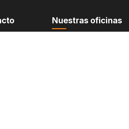
acto
Nuestras oficinas
Quiroga Law Office
PLLC
27-3840
Spokane, WA
oquiroga.com
Wenatchee, WA
Kennewick, WA
roga Law Office,
Tri-Cities, WA
: 505 N Argonne
Las Vegas, NV
ley, WA 99212
Vancouver, WA
Tacoma, WA
Querétaro, MX