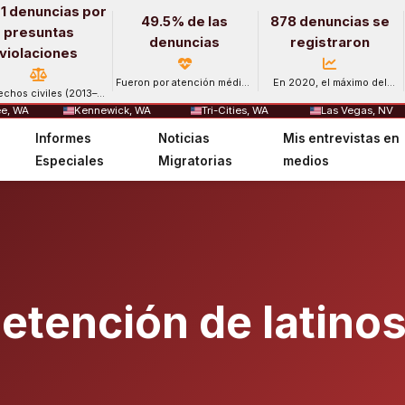
1 denuncias por
49.5% de las
878 denuncias se
presuntas
denuncias
registraron
violaciones
Fueron por atención médica
En 2020, el máximo del
echos civiles (2013–
y salud mental.
período.
2024).
e, WA
Kennewick, WA
Tri-Cities, WA
Las Vegas, NV
Informes
Noticias
Mis entrevistas en
Especiales
Migratorias
medios
detención de latino