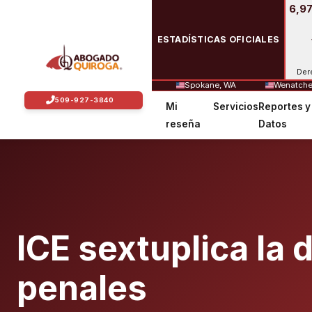
6,97
ESTADÍSTICAS OFICIALES
Der
Spokane, WA
Wenatche
Mi
Servicios
Reportes y
reseña
Datos
ICE sextuplica la 
penales