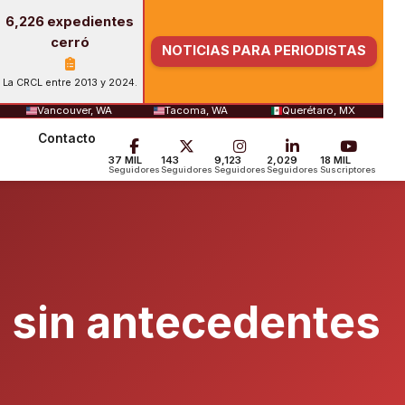
6,226 expedientes
cerró
NOTICIAS PARA PERIODISTAS
La CRCL entre 2013 y 2024.
Vancouver, WA
Tacoma, WA
Querétaro, MX
Contacto
37 MIL
143
9,123
2,029
18 MIL
Seguidores
Seguidores
Seguidores
Seguidores
Suscriptores
s sin antecedentes