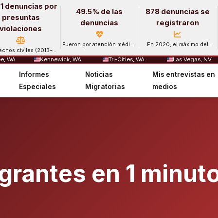
1 denuncias por
49.5% de las
878 denuncias se
presuntas
denuncias
registraron
violaciones
Fueron por atención médica
En 2020, el máximo del
echos civiles (2013–
y salud mental.
período.
2024).
e, WA
Kennewick, WA
Tri-Cities, WA
Las Vegas, NV
Informes
Noticias
Mis entrevistas en
Especiales
Migratorias
medios
igrantes en 1 minut