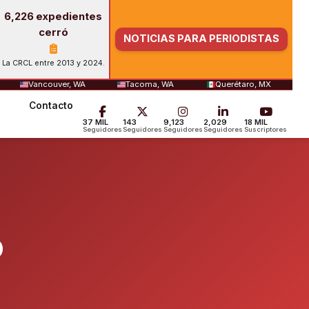
6,226 expedientes
cerró
NOTICIAS PARA PERIODISTAS
La CRCL entre 2013 y 2024.
Vancouver, WA
Tacoma, WA
Querétaro, MX
Contacto
37 MIL
143
9,123
2,029
18 MIL
Seguidores
Seguidores
Seguidores
Seguidores
Suscriptores
o