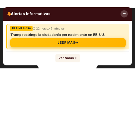
Alertas Informativas
22 horas,42 minutos
ÚLTIMA HORA
Trump restringe la ciudadanía por nacimiento en EE. UU.
LEER MÁS
Ver todas
Navegación
Sobre el abogado Héctor Quiroga
Servicios
Reportes y Datos
Informes Especiales