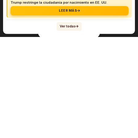
Trump restringe la ciudadanía por nacimiento en EE. UU.
LEER MÁS
Ver todas
Navegación
Sobre el abogado Héctor Quiroga
Servicios
Reportes y Datos
Informes Especiales
Noticias Migratorias
Abogado Héctor Quiroga en Medios
Contacto
Mis Videos en inmigración