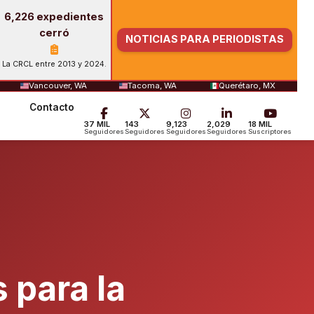
6,226 expedientes
cerró
NOTICIAS PARA PERIODISTAS
La CRCL entre 2013 y 2024.
Vancouver, WA
Tacoma, WA
Querétaro, MX
Contacto
37 MIL
143
9,123
2,029
18 MIL
Seguidores
Seguidores
Seguidores
Seguidores
Suscriptores
 para la