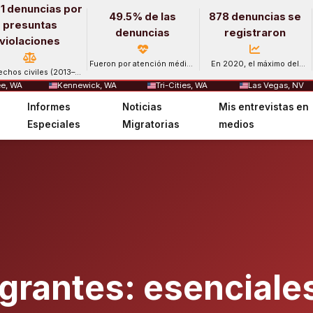
1 denuncias por
49.5% de las
878 denuncias se
presuntas
denuncias
registraron
violaciones
Fueron por atención médica
En 2020, el máximo del
echos civiles (2013–
y salud mental.
período.
2024).
e, WA
Kennewick, WA
Tri-Cities, WA
Las Vegas, NV
Informes
Noticias
Mis entrevistas en
Especiales
Migratorias
medios
grantes: esenciales