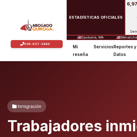
6,97
ESTADÍSTICAS OFICIALES
Der
Spokane, WA
Wenatche
Mi
Servicios
Reportes y
reseña
Datos
Inmigración
Trabajadores inmi