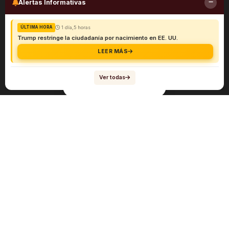
Alertas Informativas
1 día,5 horas
ÚLTIMA HORA
Trump restringe la ciudadanía por nacimiento en EE. UU.
LEER MÁS
Ver todas
Navegación
Sobre el abogado Héctor Quiroga
Servicios
Reportes y Datos
Informes Especiales
Noticias Migratorias