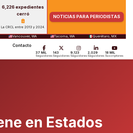
6,226 expedientes
cerró
NOTICIAS PARA PERIODISTAS
La CRCL entre 2013 y 2024.
Vancouver, WA
Tacoma, WA
Querétaro, MX
Contacto
37 MIL
143
9,123
2,029
18 MIL
Seguidores
Seguidores
Seguidores
Seguidores
Suscriptores
iene en Estados