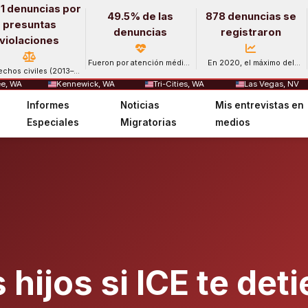
1 denuncias por
49.5% de las
878 denuncias se
presuntas
denuncias
registraron
violaciones
Fueron por atención médica
En 2020, el máximo del
echos civiles (2013–
y salud mental.
período.
2024).
e, WA
Kennewick, WA
Tri-Cities, WA
Las Vegas, NV
Informes
Noticias
Mis entrevistas en
Especiales
Migratorias
medios
hijos si ICE te det