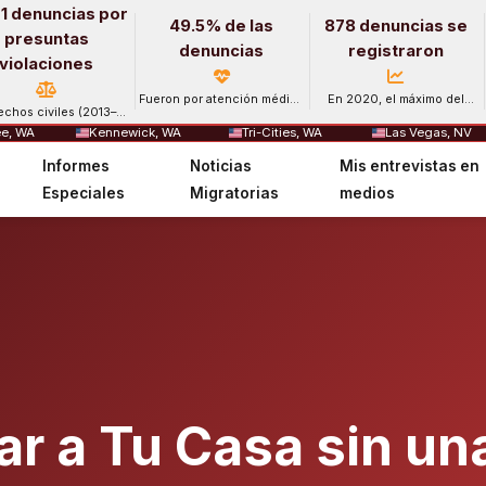
1 denuncias por
49.5% de las
878 denuncias se
presuntas
denuncias
registraron
violaciones
Fueron por atención médica
En 2020, el máximo del
echos civiles (2013–
y salud mental.
período.
2024).
e, WA
Kennewick, WA
Tri-Cities, WA
Las Vegas, NV
Informes
Noticias
Mis entrevistas en
Especiales
Migratorias
medios
ar a Tu Casa sin un