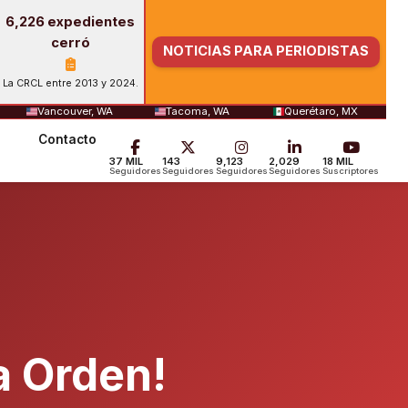
6,226 expedientes
cerró
NOTICIAS PARA PERIODISTAS
La CRCL entre 2013 y 2024.
Vancouver, WA
Tacoma, WA
Querétaro, MX
Contacto
37 MIL
143
9,123
2,029
18 MIL
Seguidores
Seguidores
Seguidores
Seguidores
Suscriptores
a Orden!