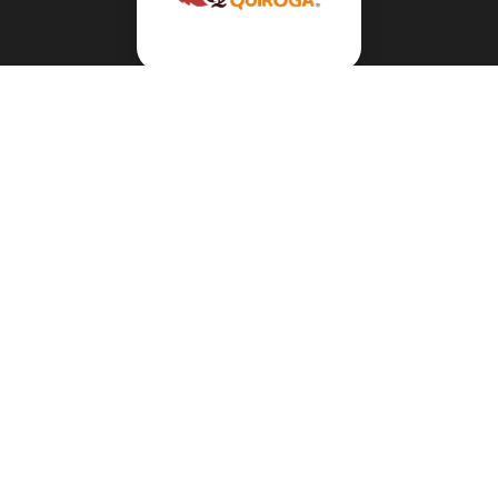
Navegación
Sobre el abogado Héctor Quiroga
Servicios
Reportes y Datos
Informes Especiales
Noticias Migratorias
Abogado Héctor Quiroga en Medios
Contacto
Mis Videos en inmigración
Mis Podcasts en inmigración
Mis Artículos en inmigración