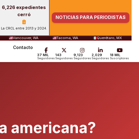
6,226 expedientes
cerró
NOTICIAS PARA PERIODISTAS
La CRCL entre 2013 y 2024.
Vancouver, WA
Tacoma, WA
Querétaro, MX
Contacto
37 MIL
143
9,123
2,029
18 MIL
Seguidores
Seguidores
Seguidores
Seguidores
Suscriptores
ía americana?