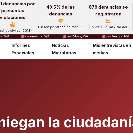
1 denuncias por
49.5% de las
878 denuncias se
presuntas
denuncias
registraron
violaciones
Fueron por atención médica
En 2020, el máximo del
echos civiles (2013–
y salud mental.
período.
2024).
e, WA
Kennewick, WA
Tri-Cities, WA
Las Vegas, NV
Informes
Noticias
Mis entrevistas en
Especiales
Migratorias
medios
niegan la ciudadan