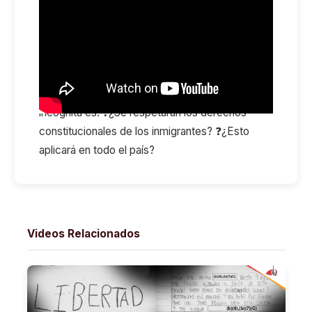
“circunstancias totales”, incluyendo factores
como idioma, apariencia o lugar de trabajo. 👉
Esto significa que los agentes tendrán más
libertad para detener inmigrantes en calles,
vecindarios y lugares de trabajo. ⚖️ La gran
incógnita es: ❓¿Se respetarán los derechos
constitucionales de los inmigrantes? ❓¿Esto
aplicará en todo el país?
Videos Relacionados