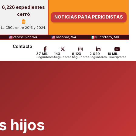
6,226 expedientes
cerró
NOTICIAS PARA PERIODISTAS
La CRCL entre 2013 y 2024.
Vancouver, WA
Tacoma, WA
Querétaro, MX
Contacto
37 MIL
143
9,123
2,029
18 MIL
Seguidores
Seguidores
Seguidores
Seguidores
Suscriptores
s hijos