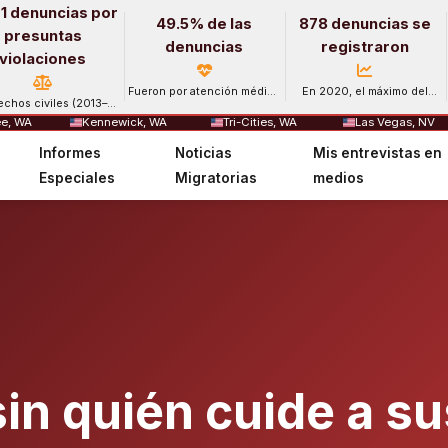
1 denuncias por
49.5% de las
878 denuncias se
presuntas
denuncias
registraron
violaciones
Fueron por atención médica
En 2020, el máximo del
echos civiles (2013–
y salud mental.
período.
2024).
e, WA
Kennewick, WA
Tri-Cities, WA
Las Vegas, NV
Informes
Noticias
Mis entrevistas en
Especiales
Migratorias
medios
in quién cuide a su