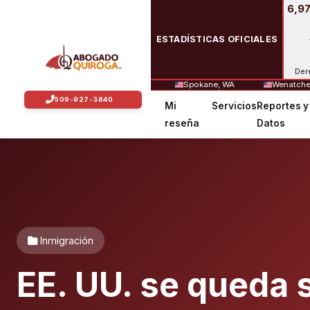
6,97
ESTADÍSTICAS OFICIALES
Der
Spokane, WA
Wenatche
Mi
Servicios
Reportes y
reseña
Datos
Inmigración
EE. UU. se queda s