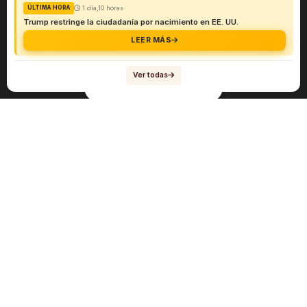
1 día,10 horas
ÚLTIMA HORA
Trump restringe la ciudadanía por nacimiento en EE. UU.
LEER MÁS
Ver todas
Navegación
Sobre el abogado Héctor Quiroga
Servicios
Reportes y Datos
Informes Especiales
Noticias Migratorias
Abogado Héctor Quiroga en Medios
Contacto