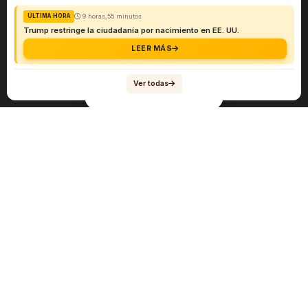
9 horas,55 minutos
ÚLTIMA HORA
Trump restringe la ciudadanía por nacimiento en EE. UU.
LEER MÁS
Ver todas
Navegación
Sobre el abogado Héctor Quiroga
Servicios
Reportes y Datos
Informes Especiales
Noticias Migratorias
Abogado Héctor Quiroga en Medios