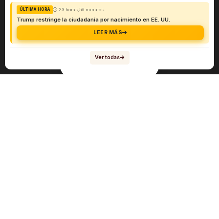
23 horas,56 minutos
ÚLTIMA HORA
Trump restringe la ciudadanía por nacimiento en EE. UU.
LEER MÁS
Ver todas
Navegación
Sobre el abogado Héctor Quiroga
Servicios
Reportes y Datos
Informes Especiales
Noticias Migratorias
Abogado Héctor Quiroga en Medios
Contacto