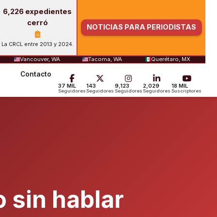
6,226 expedientes
cerró
NOTICIAS PARA PERIODISTAS
La CRCL entre 2013 y 2024.
Vancouver, WA
Tacoma, WA
Querétaro, MX
Contacto
37 MIL
143
9,123
2,029
18 MIL
Seguidores
Seguidores
Seguidores
Seguidores
Suscriptores
sin hablar