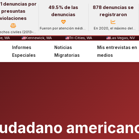
1 denuncias por
49.5% de las
878 denuncias se
presuntas
denuncias
registraron
violaciones
Fueron por atención médica
En 2020, el máximo del
echos civiles (2013–
y salud mental.
período.
2024).
e, WA
Kennewick, WA
Tri-Cities, WA
Las Vegas, NV
Informes
Noticias
Mis entrevistas en
Especiales
Migratorias
medios
udadano americano 