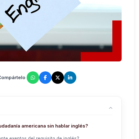
 Compártelo
udadanía americana sin hablar inglés?
te exentos del requisito de inglés?