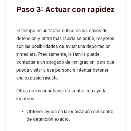
Paso 3: Actuar con rapidez
El tiempo es un factor crítico en los casos de
detención
y
e
ntre más rápido se a
ctúe, mayores
son las posibilidades de evitar una deportación
inmediata
.
P
recisamente
,
l
a familia puede
contactar a un abogado
de inmigración,
para que
pueda visitar a esa persona e intentar detener
una
expulsión
injusta
.
Otros de los beneficios de contar con ayuda
legal son:
Obtener a
yuda
en la l
ocaliza
ción d
el centro
de detención exacto.