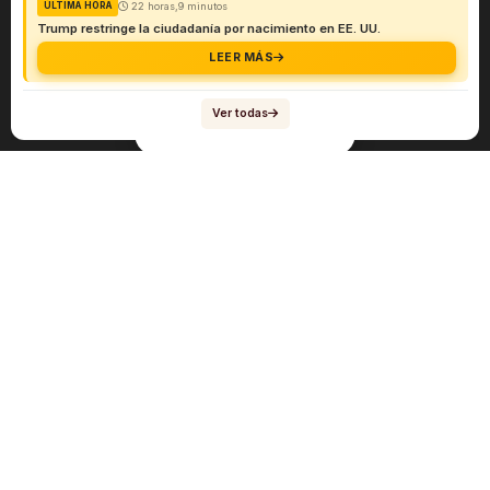
22 horas,9 minutos
ÚLTIMA HORA
Trump restringe la ciudadanía por nacimiento en EE. UU.
LEER MÁS
Ver todas
Navegación
Sobre el abogado Héctor Quiroga
Servicios
Reportes y Datos
Informes Especiales
Noticias Migratorias
Abogado Héctor Quiroga en Medios
Contacto