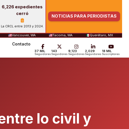
6,226 expedientes
cerró
NOTICIAS PARA PERIODISTAS
La CRCL entre 2013 y 2024.
Vancouver, WA
Tacoma, WA
Querétaro, MX
Contacto
37 MIL
143
9,123
2,029
18 MIL
Seguidores
Seguidores
Seguidores
Seguidores
Suscriptores
ntre lo civil y