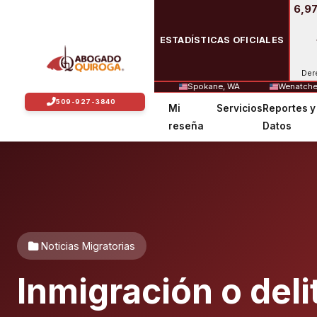
6,97
ESTADÍSTICAS OFICIALES
Der
Spokane, WA
Wenatche
Mi
Servicios
Reportes y
reseña
Datos
Noticias Migratorias
Inmigración o delit