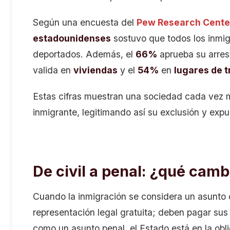
Según una encuesta del
Pew Research Cente
estadounidenses
sostuvo que todos los inmi
deportados. Además, el
66%
aprueba su arre
valida en
viviendas
y el
54%
en
lugares de t
Estas cifras muestran una sociedad cada vez má
inmigrante, legitimando así su exclusión y expu
De civil a penal: ¿qué camb
Cuando la inmigración se considera un asunto c
representación legal gratuita; deben pagar su
como un asunto penal, el Estado está en la obl