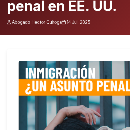
penal en EE. UU.
Abogado Héctor Quiroga
14 Jul, 2025