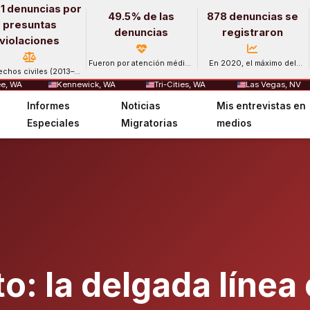
1 denuncias por
49.5% de las
878 denuncias se
presuntas
denuncias
registraron
violaciones
Fueron por atención médica
En 2020, el máximo del
echos civiles (2013–
y salud mental.
período.
2024).
e, WA
Kennewick, WA
Tri-Cities, WA
Las Vegas, NV
Informes
Noticias
Mis entrevistas en
Especiales
Migratorias
medios
o: la delgada línea e