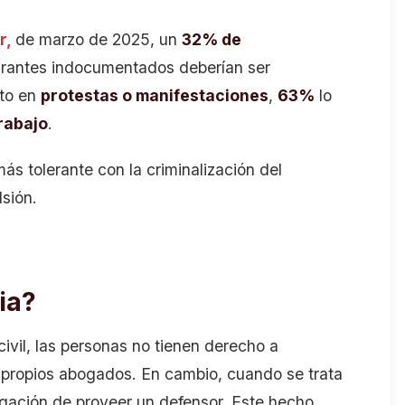
r,
de marzo de 2025, un
32% de
grantes indocumentados deberían ser
sto en
protestas o manifestaciones
,
63%
lo
rabajo
.
s tolerante con la criminalización del
lsión.
ia?
ivil, las personas no tienen derecho a
s propios abogados. En cambio, cuando se trata
igación de proveer un defensor. Este hecho