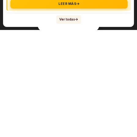
LEER MÁS
Ver todas
Navegación
Sobre el abogado Héctor Quiroga
Servicios
Reportes y Datos
Informes Especiales
Noticias Migratorias
Abogado Héctor Quiroga en Medios
Contacto
Mis Videos en inmigración
Mis Podcasts en inmigración