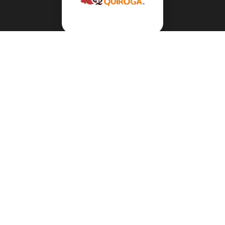
Navegación
Sobre el abogado Héctor Quiroga
Servicios
Reportes y Datos
Informes Especiales
Noticias Migratorias
Abogado Héctor Quiroga en Medios
Contacto
Mis Videos en inmigración
Mis Podcasts en inmigración
Mis Artículos en inmigración