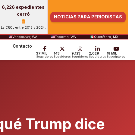
6,226 expedientes
cerró
NOTICIAS PARA PERIODISTAS
La CRCL entre 2013 y 2024.
Vancouver, WA
Tacoma, WA
Querétaro, MX
Contacto
37 MIL
143
9,123
2,029
18 MIL
Seguidores
Seguidores
Seguidores
Seguidores
Suscriptores
 qué Trump dice