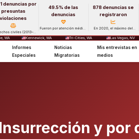
1 denuncias por
49.5% de las
878 denuncias se
presuntas
denuncias
registraron
violaciones
Fueron por atención médica
En 2020, el máximo del
echos civiles (2013–
y salud mental.
período.
2024).
e, WA
Kennewick, WA
Tri-Cities, WA
Las Vegas, NV
Informes
Noticias
Mis entrevistas en
Especiales
Migratorias
medios
 Insurrección y por