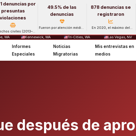
1 denuncias por
49.5% de las
878 denuncias se
presuntas
denuncias
registraron
violaciones
Fueron por atención médica
En 2020, el máximo del
echos civiles (2013–
y salud mental.
período.
2024).
e, WA
Kennewick, WA
Tri-Cities, WA
Las Vegas, NV
Informes
Noticias
Mis entrevistas en
Especiales
Migratorias
medios
e después de apro