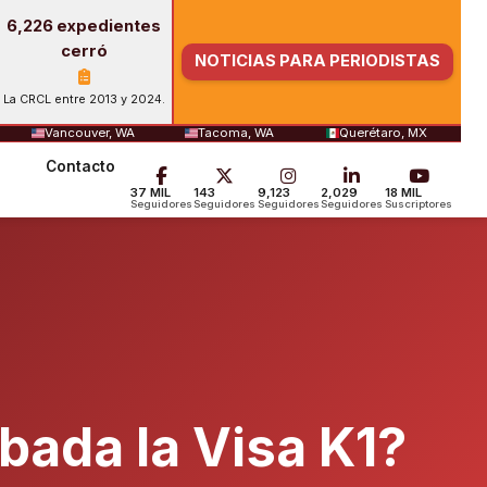
6,226 expedientes
cerró
NOTICIAS PARA PERIODISTAS
La CRCL entre 2013 y 2024.
Vancouver, WA
Tacoma, WA
Querétaro, MX
Contacto
37 MIL
143
9,123
2,029
18 MIL
Seguidores
Seguidores
Seguidores
Seguidores
Suscriptores
bada la Visa K1?