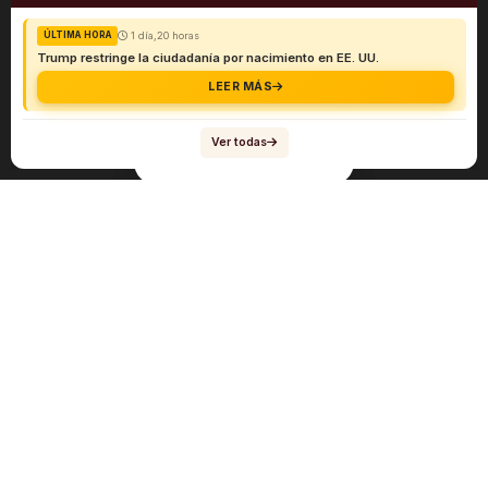
1 día,20 horas
ÚLTIMA HORA
Trump restringe la ciudadanía por nacimiento en EE. UU.
LEER MÁS
Ver todas
Navegación
Sobre el abogado Héctor Quiroga
Servicios
Reportes y Datos
Informes Especiales
Noticias Migratorias
Abogado Héctor Quiroga en Medios