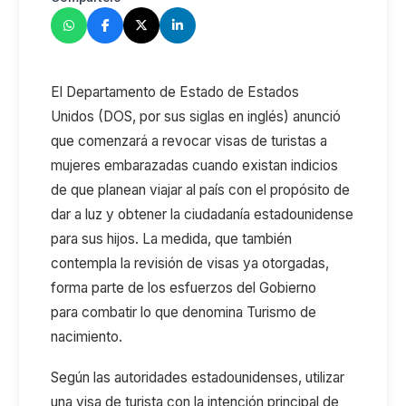
El Departamento de Estado de Estados
Unidos
(DOS, por sus siglas en inglés)
anunció
que comenz
ará
a revocar visas de turistas a
mujeres embarazadas cuando existan indicios
de que planean viajar al país con el propósito de
dar a luz y obtener la ciudadanía estadounidense
para sus hijo
s. La medida, que
también
contempla la revisión de visas ya otorgadas
,
f
orma parte de los esfuerzos del Gobierno
p
ara
combatir lo que denomina
T
urismo de
nacimient
o
.
Según las autoridades estadounidenses, utilizar
una visa de turista con la intención principal de