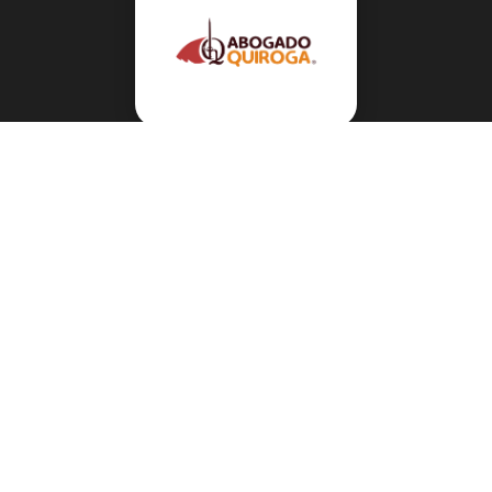
Navegación
Sobre el abogado Héctor Quiroga
Servicios
Reportes y Datos
Informes Especiales
Noticias Migratorias
Abogado Héctor Quiroga en Medios
Contacto
Mis Videos en inmigración