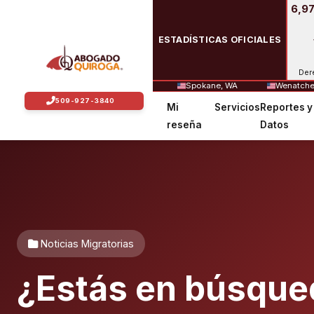
6,97
ESTADÍSTICAS OFICIALES
Der
Spokane, WA
Wenatche
Mi
Servicios
Reportes y
reseña
Datos
Noticias Migratorias
¿Estás en búsqued