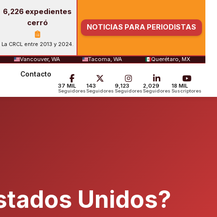
6,226 expedientes
cerró
NOTICIAS PARA PERIODISTAS
La CRCL entre 2013 y 2024.
Vancouver, WA
Tacoma, WA
Querétaro, MX
Contacto
37 MIL
143
9,123
2,029
18 MIL
Seguidores
Seguidores
Seguidores
Seguidores
Suscriptores
Estados Unidos?