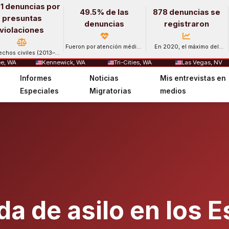
1 denuncias por
49.5% de las
878 denuncias se
presuntas
denuncias
registraron
violaciones
Fueron por atención médica
En 2020, el máximo del
echos civiles (2013–
y salud mental.
período.
2024).
e, WA
Kennewick, WA
Tri-Cities, WA
Las Vegas, NV
Informes
Noticias
Mis entrevistas en
Especiales
Migratorias
medios
a de asilo en los 