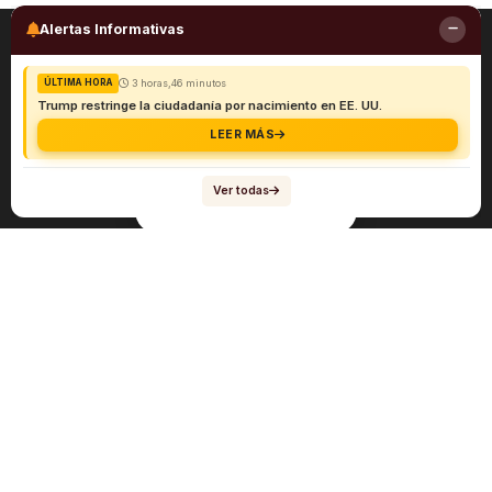
Alertas Informativas
3 horas,46 minutos
ÚLTIMA HORA
Trump restringe la ciudadanía por nacimiento en EE. UU.
LEER MÁS
Ver todas
Navegación
Sobre el abogado Héctor Quiroga
Servicios
Reportes y Datos
Informes Especiales