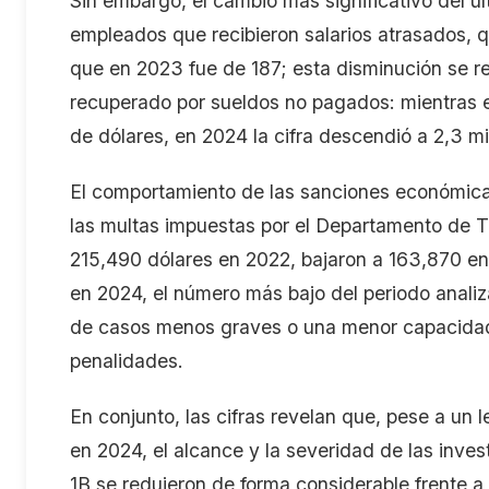
Sin embargo, el cambio más significativo del ú
empleados que recibieron salarios atrasados, 
que en 2023 fue de 187; e
sta disminución se re
recuperado por sueldos
no pagados
: mientras
de dólares, en 2024 la cifra descendió a 2
,
3 mi
El comportamiento de las sanciones económic
l
as multas impuestas por el Departamento de T
215
,
490 dólares en 2022, bajaron a 163
,
870 en
en 2024,
el número
más baj
o
del periodo analiz
de casos menos graves
o
una menor capacidad 
penalidades.
En conjunto, las cifras
revelan
que
,
pese a un l
en 2024, el alcance y la severidad de las inve
1B se redujeron de forma considerable frente a 