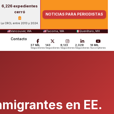
6,226 expedientes
cerró
NOTICIAS PARA PERIODISTAS
La CRCL entre 2013 y 2024.
Vancouver, WA
Tacoma, WA
Querétaro, MX
Contacto
37 MIL
143
9,123
2,029
18 MIL
Seguidores
Seguidores
Seguidores
Seguidores
Suscriptores
inmigrantes en EE.