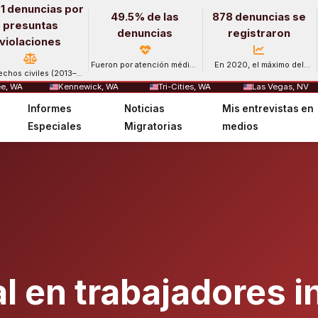
1 denuncias por
49.5% de las
878 denuncias se
presuntas
denuncias
registraron
violaciones
Fueron por atención médica
En 2020, el máximo del
echos civiles (2013–
y salud mental.
período.
2024).
e, WA
Kennewick, WA
Tri-Cities, WA
Las Vegas, NV
Informes
Noticias
Mis entrevistas en
Especiales
Migratorias
medios
al en trabajadores 