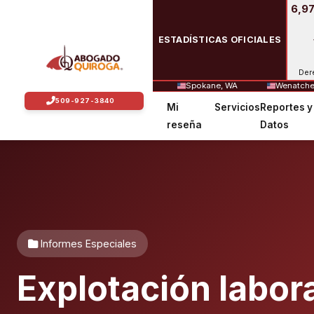
6,97
ESTADÍSTICAS OFICIALES
Der
Spokane, WA
Wenatche
Mi
Servicios
Reportes y
reseña
Datos
Informes Especiales
Explotación labor