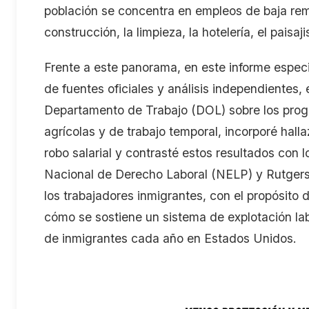
población
s
e concentra en empleos de baja remu
construcción, la limpieza, la hotelería, el paisa
Frente a este panorama,
en este informe espec
de fuentes oficiales y análisis independientes
,
Departamento de Trabajo
(DOL)
sobre los pro
agrícolas y de trabajo temporal
,
incorporé hall
robo salarial
y contrasté estos resultados con 
Nacional de Derecho Laboral (NELP)
y Rutger
los trabajadores inmigrantes
,
con el
propósito 
cómo
se sostiene un sistema de explotación la
de
in
migrantes cada año en Estados Unidos.