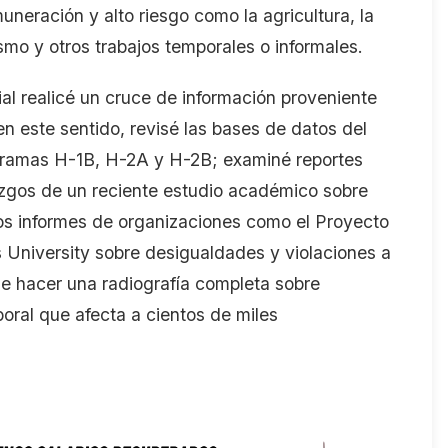
neración y alto riesgo como la agricultura, la
jismo y otros trabajos temporales o informales
.
ial
realicé
un cruc
e
de información proveniente
 en este sentido, r
evisé las bases de datos del
gramas H-1B, H-2A y H-2B
;
examiné reportes
azgos de un reciente estudio académico sobre
los informes de organizaciones como
el Proyecto
s
University
sobre desigualdades
y violaciones a
de hacer una radiografía
completa sobre
boral que
afecta
a cientos de miles