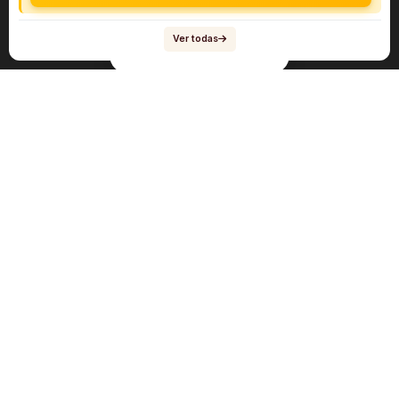
Ver todas
Navegación
Sobre el abogado Héctor Quiroga
Servicios
Reportes y Datos
Informes Especiales
Noticias Migratorias
Abogado Héctor Quiroga en Medios
Contacto
Mis Videos en inmigración
Mis Podcasts en inmigración