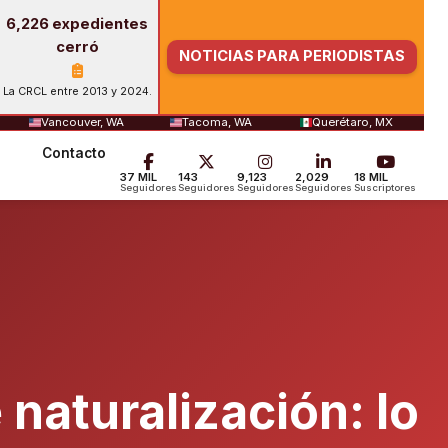
6,226 expedientes
cerró
NOTICIAS PARA PERIODISTAS
La CRCL entre 2013 y 2024.
Vancouver, WA
Tacoma, WA
Querétaro, MX
Contacto
37 MIL
143
9,123
2,029
18 MIL
Seguidores
Seguidores
Seguidores
Seguidores
Suscriptores
naturalización: lo