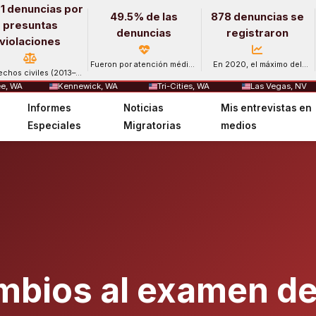
1 denuncias por
49.5% de las
878 denuncias se
presuntas
denuncias
registraron
violaciones
Fueron por atención médica
En 2020, el máximo del
echos civiles (2013–
y salud mental.
período.
2024).
e, WA
Kennewick, WA
Tri-Cities, WA
Las Vegas, NV
Informes
Noticias
Mis entrevistas en
Especiales
Migratorias
medios
bios al examen de 