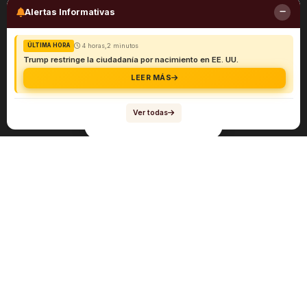
Alertas Informativas
4 horas,2 minutos
ÚLTIMA HORA
Trump restringe la ciudadanía por nacimiento en EE. UU.
LEER MÁS
Ver todas
Navegación
Sobre el abogado Héctor Quiroga
Servicios
Reportes y Datos
Informes Especiales
Noticias Migratorias