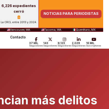
6,226 expedientes
cerró
NOTICIAS PARA PERIODISTAS
La CRCL entre 2013 y 2024.
Vancouver, WA
Tacoma, WA
Querétaro, MX
Contacto
37 MIL
143
9,123
2,029
18 MIL
Seguidores
Seguidores
Seguidores
Seguidores
Suscriptores
ncian más delitos