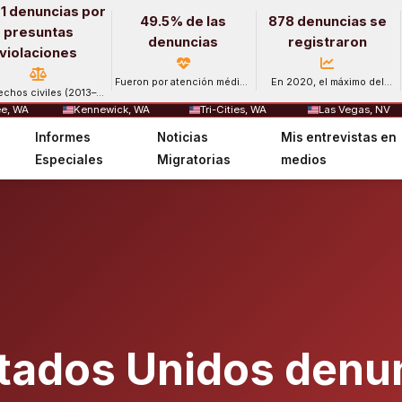
1 denuncias por
49.5% de las
878 denuncias se
presuntas
denuncias
registraron
violaciones
Fueron por atención médica
En 2020, el máximo del
echos civiles (2013–
y salud mental.
período.
2024).
e, WA
Kennewick, WA
Tri-Cities, WA
Las Vegas, NV
Informes
Noticias
Mis entrevistas en
Especiales
Migratorias
medios
tados Unidos denu