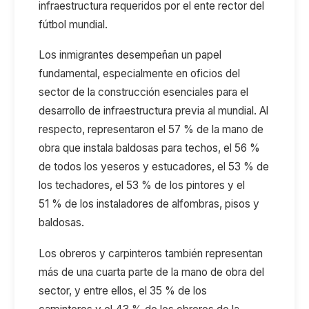
infraestructura
requeridos
por el ente rector del
fútbol mundial
.
Los inmigrantes desempeñan un papel
fundamental
,
e
specialmente e
n oficios de
l
sector
de la
construcción
esenciales para el
desarrollo
de infraestructura previa
a
l mundial.
Al
respecto, r
epresenta
ro
n el
57
% de la mano de
obra que instala baldosas para techos
, el
56
%
de todos los yeseros y estucadores
, el 53
% de
los techadores,
el 53
% de los pintores
y el
51
% de los instaladores de alfombras, pisos y
baldosas.
Los obreros y carpinteros
también
representan
más de una cuarta parte de la mano de obra del
sector, y entre ellos, el
35
% de los