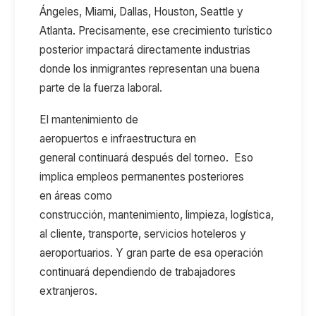
Ángeles,
Miami,
Dallas,
Houston,
Seattle y
Atlanta.
Precisamente
,
e
se crecimiento turístico
posterior impactará directamente industrias
donde los inmigrantes representan
una buena
parte
de la fuerza laboral.
El mantenimiento de
a
eropuertos
e
infraestructura
en
general
contin
uará
después del torneo
.
Eso
implica empleos permanentes posteriores
en
áreas como
construcción,
mantenimiento,
limpieza,
logística,
atenció
al cliente,
transporte,
servicios hoteleros y
aeroportuarios. Y gran parte de esa operación
continuará dependiendo de trabajadores
extranjeros.