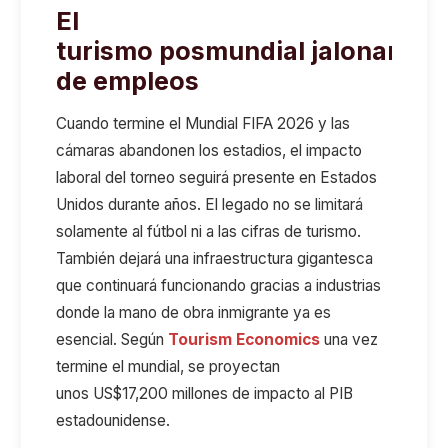
El
turismo
pos
m
undial
jalonaría
m
de empleos
Cuando termine el Mundial FIFA 2026 y las
cámaras abandonen los estadios, el impacto
laboral del torneo seguirá presente en Estados
Unidos durante años. El legado no se limitará
solamente al fútbol ni a las cifras de turismo.
También dejará una infraestructura gigantesca
que continuará funcionando gracias a industrias
donde la mano de obra inmigrante ya es
esencial.
Según
Tourism
Economics
una vez
termine el mundi
a
l, se proyecta
n
unos
US$17
,
200 millones de impacto al PIB
estadounidense
.